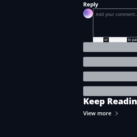
Reply
Login
or
Subscribe
to pa
Keep Readi
View more