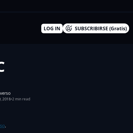
LOG IN
SUBSCRIBIRSE (Gratis)
 
everso
9, 2018
•
2 min read
so
.