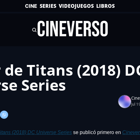
SERIES
VIDEOJUEGOS
LIBROS
CINE
CINEVERSO
r de Titans (2018) DC
se Series
Cin
Jul 1
Titans (2018) DC Universe Series
 se publicó primero en 
Cinever