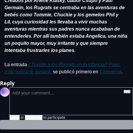
Creados por Arlene Klasky, Gábor Csupó y Paul 
Germain, los Rugrats se centraba en las aventuras de 
bebés como Tommie, Chuckie y los gemelos Phil y 
Lil, cuya curiosidad les llevaba a vivir muchas 
aventuras mientras sus padres nunca acababan de 
entenderles. Por allí también estaba Angelica, una niña 
un poquito mayor, muy irritante y que siempre 
intentaba frustrarles los planes.
La entrada 
¿Tuviste a los Rugrats en tu infancia? Pues 
esta noticia te gustará.
 se publicó primero en 
Cineverso
.
Reply
Login
or
Subscribe
to participate