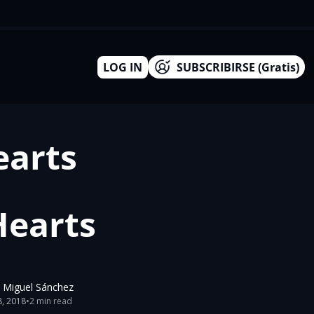
LOG IN
SUBSCRIBIRSE (Gratis)
arts 
earts 
e Miguel Sánchez
8, 2018
•
2 min read