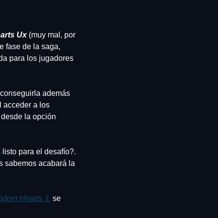
arts Ux
 (muy mal, por 
e fase de la saga, 
a para los jugadores 
a conseguirla además 
 acceder a los 
 desde la opción 
isto para el desafío?. 
os sabemos acabará la 
gdom Hearts 3.
 se 