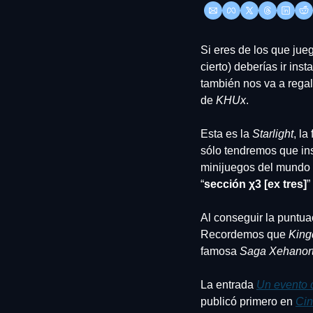
Si eres de los que jueg
cierto) deberías ir ins
también nos va a regal
de 
KHUx
.
Esta es la 
Starlight
, l
sólo tendremos que inst
minijuegos del mundo 
“
sección χ3 [ex tre
s]
”
Al conseguir la puntua
Recordemos que 
King
famosa 
Saga Xehanor
La entrada 
Un evento 
publicó primero en 
Cin