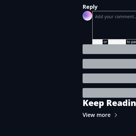
Reply
Login
or
Subscribe
to pa
Keep Readi
View more