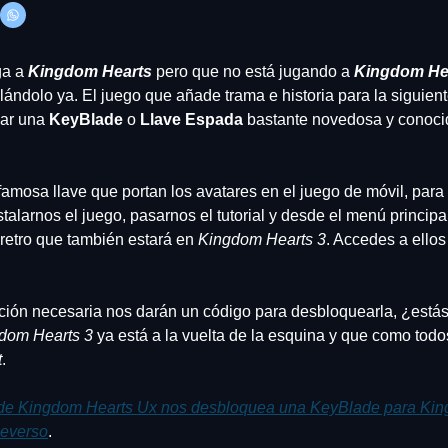
a a 
Kingdom Hearts
 pero que no está jugando a 
Kingdom He
talándolo ya. El juego que añade trama e historia para la siguient
ar una 
KeyBlade
 o 
Llave Espada
 bastante novedosa y conocid
a famosa llave que portan los avatares en el juego de móvil, par
alarnos el juego, pasarnos el tutorial y desde el menú principal
retro que también estará en 
Kingdom Hearts 3
. Accedes a ellos
ción necesaria nos darán un código para desbloquearla, ¿estás l
dom Hearts 3
 ya está a la vuelta de la esquina y que como tod
t
.
de Kingdom Hearts Ux nos desbloquea una KeyBlade para Kin
everso
.