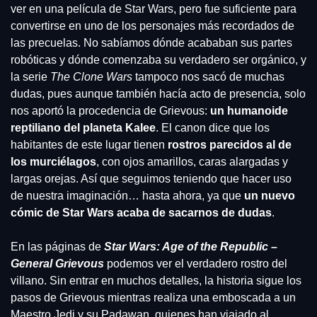
ver en una película de Star Wars, pero fue suficiente para 
convertirse en uno de los personajes más recordados de 
las precuelas. No sabíamos dónde acababan sus partes 
robóticas y dónde comenzaba su verdadero ser orgánico, y 
la serie 
The Clone Wars
 tampoco nos sacó de muchas 
dudas, pues aunque también hacía acto de presencia, solo 
nos aportó la procedencia de Grievous: 
un humanoide 
reptiliano del planeta Kalee
. El canon dice que los 
habitantes de este lugar tienen 
rostros parecidos al de 
los murciélagos
, con ojos amarillos, caras alargadas y 
largas orejas. Así que seguimos teniendo que hacer uso 
de nuestra imaginación… hasta ahora, ya que 
un nuevo 
cómic de Star Wars acaba de sacarnos de dudas
.
En las páginas de 
Star Wars: Age of the Republic – 
General Grievous
 podemos ver el verdadero rostro del 
villano. Sin entrar en muchos detalles, la historia sigue los 
pasos de Grievous mientras realiza una emboscada a un 
Maestro Jedi y su Padawan, quienes han viajado al 