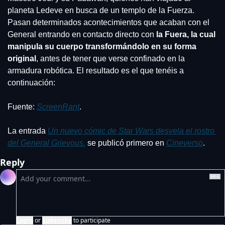
planeta Ledeve en busca de un templo de la Fuerza. 
Pasan determinados acontecimientos que acaban con el 
General entrando en contacto directo con 
la Fuera, la cual 
manipula su cuerpo transformándolo en su forma 
original
, antes de tener que verse confinado en la 
armadura robótica. El resultado es el que tenéis a 
continuación:
Fuente: 
ScreenRant
.
La entrada 
Un nuevo cómic de Star Wars desvela el rostro 
del General Grievous.
 se publicó primero en 
Cineverso
.
Reply
Login
or
Subscribe
to participate