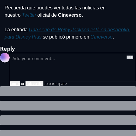
Recuerda que puedes ver todas las noticias en 
nuestro 
Twitter
 oficial de 
Cineverso
.
La entrada 
Una serie de Percy Jackson está en desarrollo 
para Disney Plus
 se publicó primero en 
Cineverso
.
Reply
Login
or
Subscribe
to participate