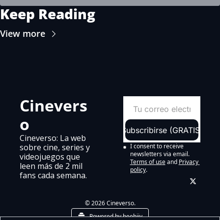
Keep Reading
View more
Cinevers
o
Subscribirse (GRATIS)
Cineverso: La web 
sobre cine, series y 
I consent to receive 
newsletters via email.
videojuegos que 
Terms of use
and
Privacy 
leen más de 2 mil 
policy
.
fans cada semana.
© 2026 Cineverso.
Powered by beehiiv