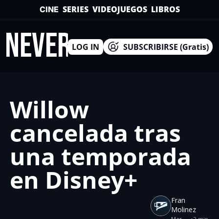
SERIES
VIDEOJUEGOS
LIBROS
CINE
INEVERSO
LOG IN
SUBSCRIBIRSE (Gratis)
Willow 
cancelada tras 
una temporada 
en Disney+
Fran 
Molinez