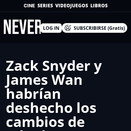
SERIES
VIDEOJUEGOS
LIBROS
CINE
INEVERSO
LOG IN
SUBSCRIBIRSE (Gratis)
Zack Snyder y 
James Wan 
habrían 
deshecho los 
cambios de 