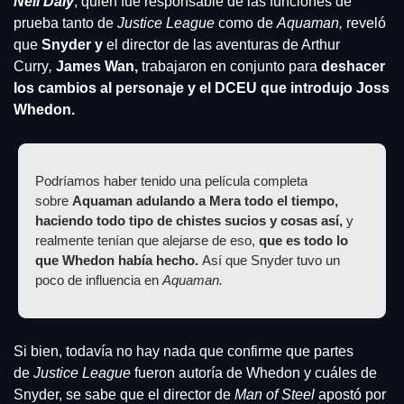
Neil Daly
, quien fue responsable de las funciones de 
prueba tanto de 
Justice League
 como de 
Aquaman,
 reveló 
que
 Snyder y
 el director de las aventuras de Arthur 
Curry
,
 James Wan,
 trabajaron en conjunto para
 deshacer 
los cambios al personaje y el DCEU que introdujo Joss 
Whedon. 
Podríamos haber tenido una película completa 
sobre
 Aquaman adulando a Mera todo el tiempo, 
haciendo todo tipo de chistes sucios y cosas así,
 y 
realmente tenían que alejarse de eso, 
que es todo lo 
que Whedon había hecho. 
Así que Snyder tuvo un 
poco de influencia en
 Aquaman.
Si bien, todavía no hay nada que confirme que partes 
de 
Justice League 
fueron autoría de Whedon y cuáles de 
Snyder, se sabe que el director de 
Man of Steel 
apostó por 