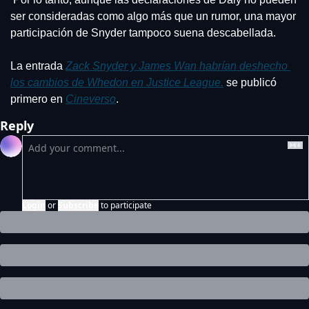
ser consideradas como algo más que un rumor, una mayor 
participación de Snyder tampoco suena descabellada.
La entrada 
Zack Snyder y James Wan habrían deshecho 
los cambios de Whedon en Justice League.
 se publicó 
primero en 
Cineverso
.
Reply
Login
or
Subscribe
to participate