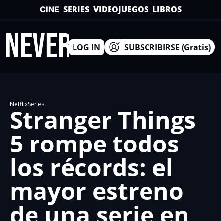
SERIES
VIDEOJUEGOS
LIBROS
CINE
INEVERSO
LOG IN
SUBSCRIBIRSE (Gratis)
Netflix
Series
Stranger Things 
5 rompe todos 
los récords: el 
mayor estreno 
de una serie en 