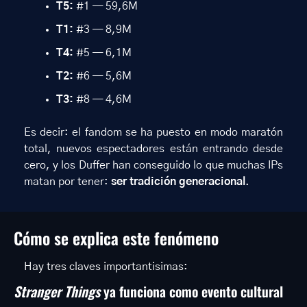
T5:
 #1 — 59,6M
T1:
 #3 — 8,9M
T4:
 #5 — 6,1M
T2:
 #6 — 5,6M
T3:
 #8 — 4,6M
Es decir: el fandom se ha puesto en modo maratón 
total, nuevos espectadores están entrando desde 
cero, y los Duffer han conseguido lo que muchas IPs 
matan por tener: 
ser tradición generacional
.
Cómo se explica este fenómeno
Hay tres claves importantisimas:
Stranger Things
 ya funciona como evento cultural